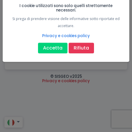
I cookie utilizzati sono solo quelli strettamente
E-mail (*)
necessari.
Si prega di prendere visione delle informative sotto riportate ed
accettare.
Visualizza e accetta le condizioni d'uso
Privacy e cookies policy
Registrazione
Accetta
Rifiuta
Possiedi già un account? Accedi
© SISGEO v2025
Privacy e cookies policy